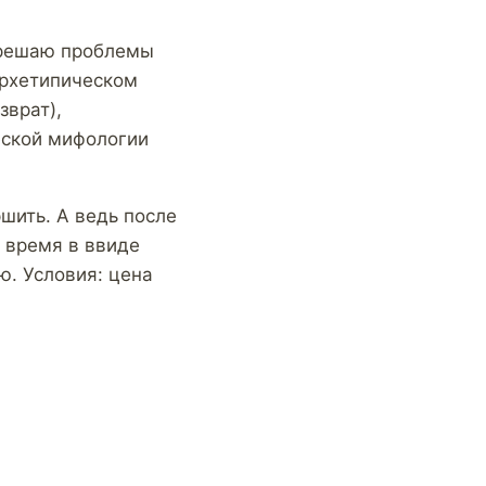
, решаю проблемы
архетипическом
зврат),
еской мифологии
ршить. А ведь после
 время в ввиде
ю. Условия: цена