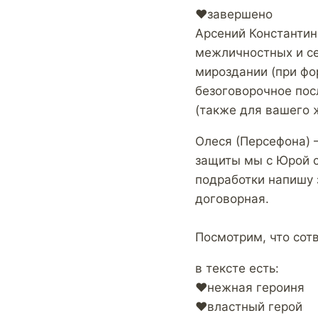
‍❤️‍завершено
Арсений Константин
межличностных и се
мироздании (при фо
безоговорочное пос
(также для вашего ж
Олеся (Персефона) –
защиты мы с Юрой с
подработки напишу з
договорная.
Посмотрим, что сотв
в тексте есть:
‍❤️‍нежная героиня
‍❤️‍властный герой