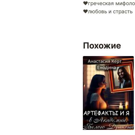
‍❤️‍греческая мифол
‍❤️‍любовь и страсть
Похожие