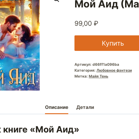
Мой Аид (Ма
99,00
₽
Купить
Артикул:
d66ff1a096ba
Категория:
Любовное фэнтези
Метка:
Майя Тень
Описание
Детали
к книге «Мой Аид»