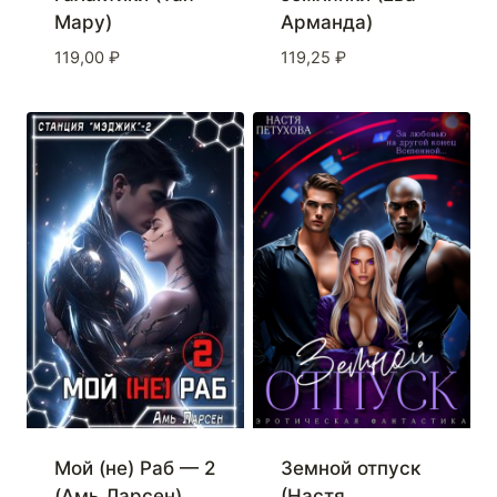
Мару)
Арманда)
119,00
₽
119,25
₽
Мой (не) Раб — 2
Земной отпуск
(Амь Ларсен)
(Настя