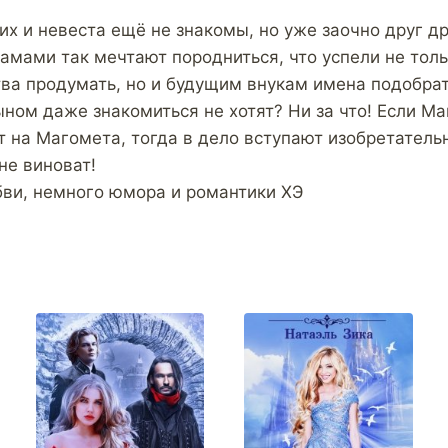
х и невеста ещё не знакомы, но уже заочно друг др
мамами так мечтают породниться, что успели не тол
ва продумать, но и будущим внукам имена подобрать
ыном даже знакомиться не хотят? Ни за что! Если Ма
т на Магомета, тогда в дело вступают изобретатель
 не виноват!
бви, немного юмора и романтики ХЭ