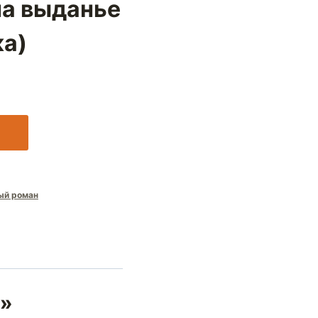
а выданье
ка)
ый роман
е»