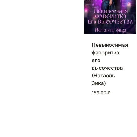
Невыносимая
фаворитка
его
высочества
(Натаэль
Зика)
159,00
₽