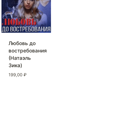
Любовь до
востребования
(Натаэль
Зика)
199,00
₽