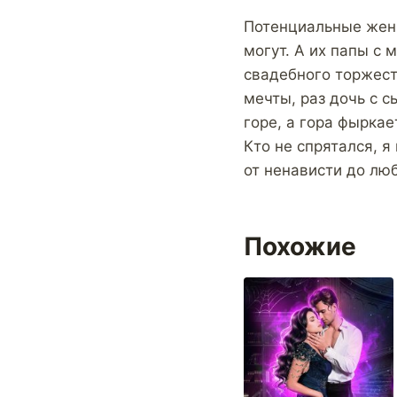
Потенциальные жени
могут. А их папы с 
свадебного торжест
мечты, раз дочь с с
горе, а гора фыркае
Кто не спрятался, я
от ненависти до лю
Похожие