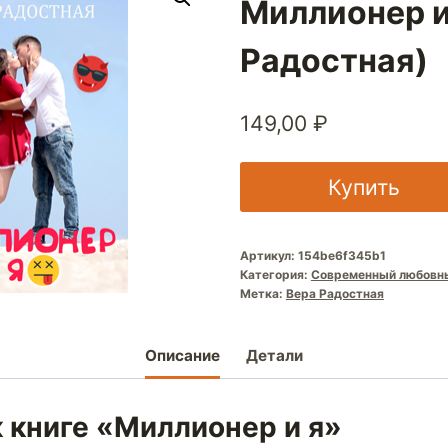
Миллионер и
Радостная)
149,00
₽
Купить
Артикул:
154be6f345b1
Категория:
Современный любовн
Метка:
Вера Радостная
Описание
Детали
 книге «Миллионер и я»