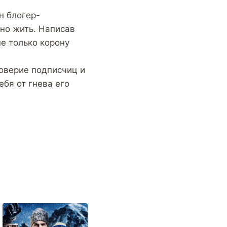
н блогер-
но жить. Написав
не только корону
доверие подписчиц и
ебя от гнева его