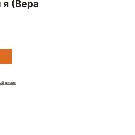
 я (Вера
ый роман