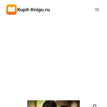
Перейти
Kupit-Knigu.ru
к
содержимому