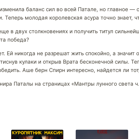
изменила баланс сил во всей Патале, но главное — о
. Теперь молодая королевская асура точно знает, чт
ще в двух столкновениях и получить титул сильнейш
эта победа?
т. Ей никогда не разрешат жить спокойно, а значит 
тиснув кулаки и открыв Врата бесконечной силы. Те
обедить. Аше берн Спирн интересно, найдется ли тот
нира Паталы на страницах «Мантры лунного света ч.