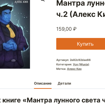
Мантра лунн
ч.2 (Алекс К
159,00
₽
Купить
Артикул:
2e82c92dae66
Категория:
Уся (Wuxia)
Метка:
Алекс Кин
Описание
Детали
 книге «Мантра лунного света 