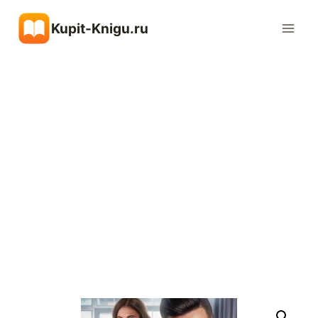
Перейти
Kupit-Knigu.ru
к
содержимому