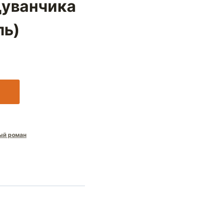
дуванчика
ль)
ый роман
»