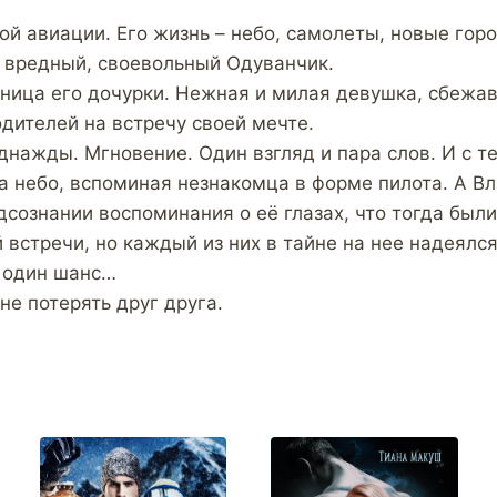
й авиации. Его жизнь – небо, самолеты, новые горо
 вредный, своевольный Одуванчик.
ьница его дочурки. Нежная и милая девушка, сбежа
одителей на встречу своей мечте.
нажды. Мгновение. Один взгляд и пара слов. И с те
а небо, вспоминая незнакомца в форме пилота. А В
дсознании воспоминания о её глазах, что тогда были
 встречи, но каждый из них в тайне на нее надеялся
 один шанс…
не потерять друг друга.