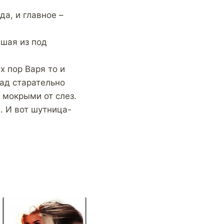
да, и главное –
вшая из под
х пор Варя то и
лад старательно
 мокрыми от слез.
. И вот шутница-