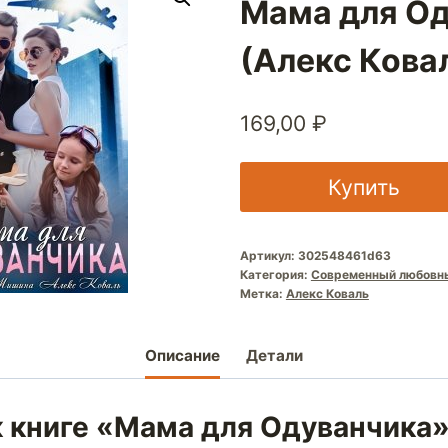
Мама для О
(Алекс Кова
169,00
₽
Купить
Артикул:
302548461d63
Категория:
Современный любовн
Метка:
Алекс Коваль
Описание
Детали
к книге «Мама для Одуванчика