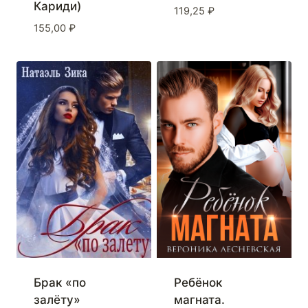
Кариди)
119,25
₽
155,00
₽
Брак «по
Ребёнок
залёту»
магната.