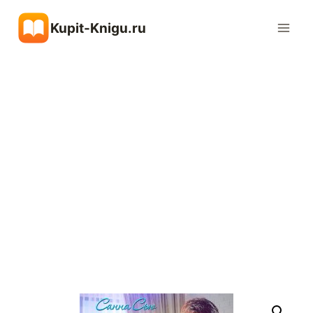
Перейти
Kupit-Knigu.ru
к
содержимому