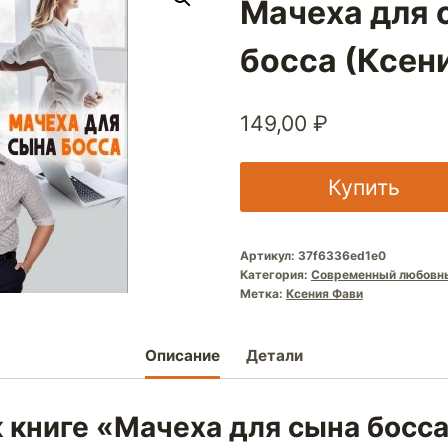
Мачеха для 
босса (Ксен
149,00
₽
Купить
Артикул:
37f6336ed1e0
Категория:
Современный любовн
Метка:
Ксения Фави
Описание
Детали
 книге «Мачеха для сына босс