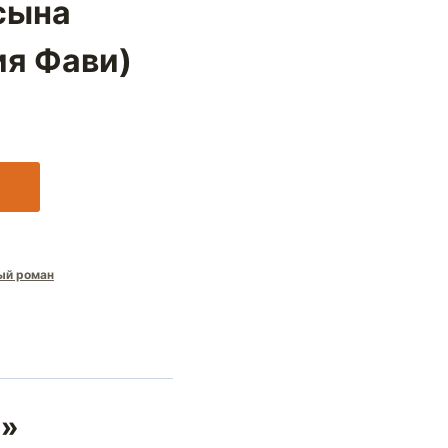
сына
ия Фави)
ый роман
а»