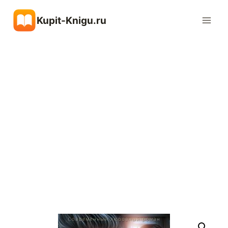
Перейти
Kupit-Knigu.ru
к
содержимому