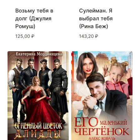
Возьму тебя в
Сулейман. Я
долг (Джулия
выбрал тебя
Ромуш)
(Рина Беж)
125,00
₽
143,20
₽