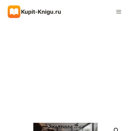
Перейти
Kupit-Knigu.ru
к
содержимому