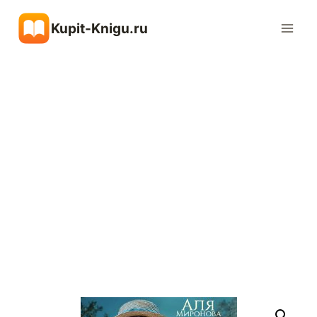
Перейти
Kupit-Knigu.ru
к
содержимому