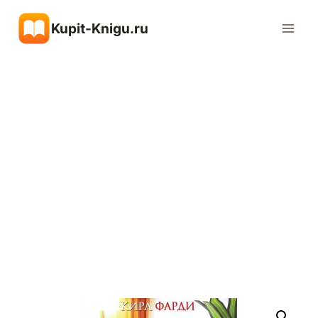
Перейти
Kupit-Knigu.ru
к
содержимому