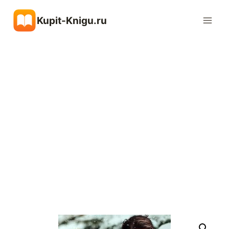
Перейти
Kupit-Knigu.ru
к
содержимому