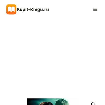
Перейти
Kupit-Knigu.ru
к
содержимому