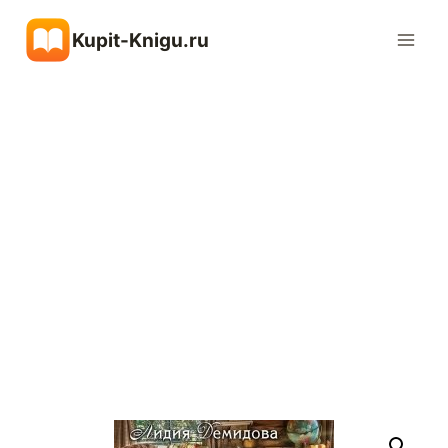
Перейти
Kupit-Knigu.ru
к
содержимому