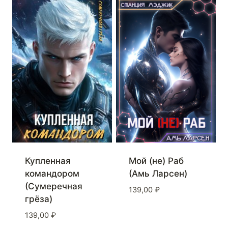
Купленная
Мой (не) Раб
командором
(Амь Ларсен)
(Сумеречная
139,00
₽
грёза)
139,00
₽