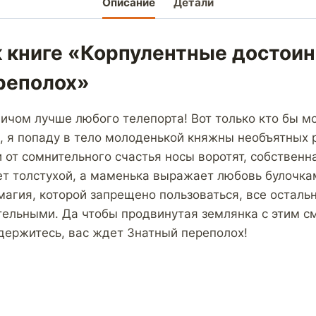
Описание
Детали
 книге «Корпулентные достоин
реполох»
ичом лучше любого телепорта! Вот только кто бы мо
, я попаду в тело молоденькой княжны необъятных 
 от сомнительного счастья носы воротят, собственна
т толстухой, а маменька выражает любовь булочкам
магия, которой запрещено пользоваться, все остал
тельными. Да чтобы продвинутая землянка с этим с
 держитесь, вас ждет Знатный переполох!