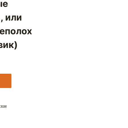
ые
, или
еполох
вик)
тези