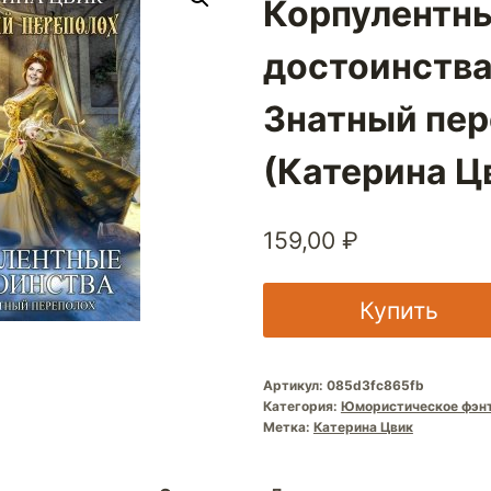
Корпулентн
достоинства
Знатный пер
(Катерина Ц
159,00
₽
Купить
Артикул:
085d3fc865fb
Категория:
Юмористическое фэн
Метка:
Катерина Цвик