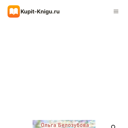
Перейти
Kupit-Knigu.ru
к
содержимому