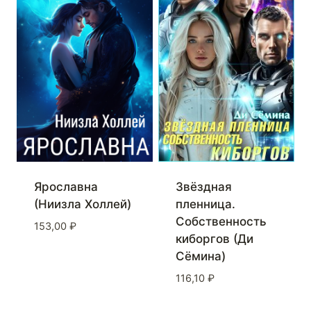
Ярославна
Звёздная
(Ниизла Холлей)
пленница.
Собственность
153,00
₽
киборгов (Ди
Сёмина)
116,10
₽