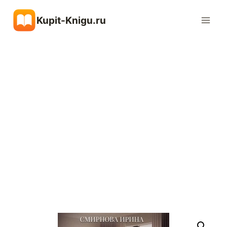
Перейти
Kupit-Knigu.ru
к
содержимому