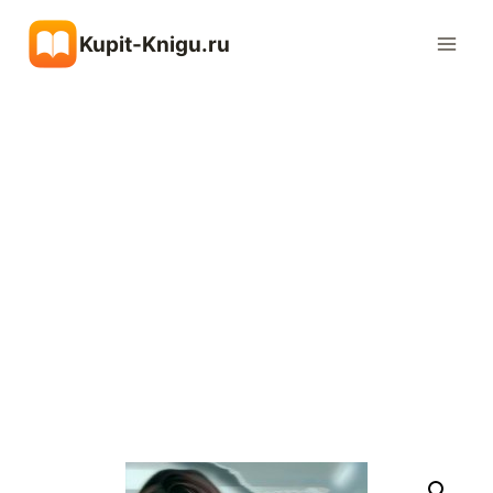
Перейти
Kupit-Knigu.ru
к
содержимому