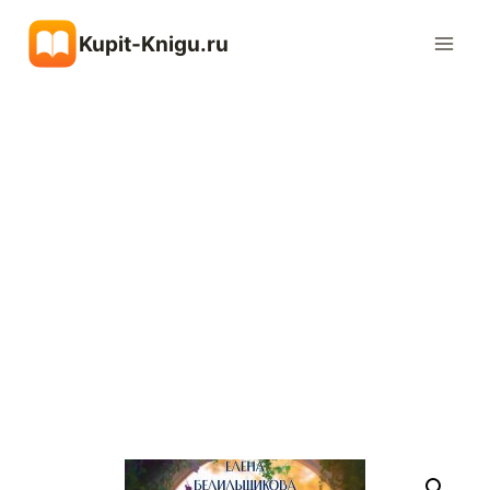
Перейти
Kupit-Knigu.ru
к
содержимому