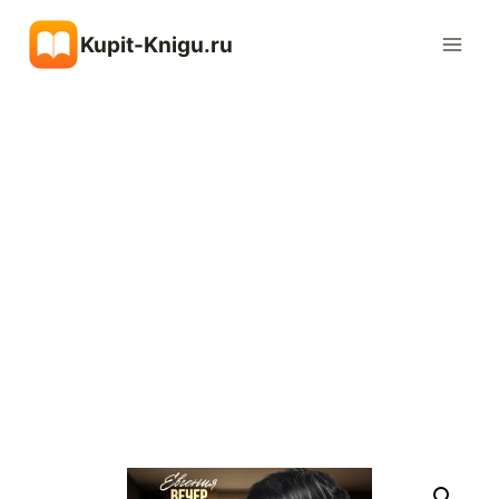
Перейти
Kupit-Knigu.ru
к
содержимому