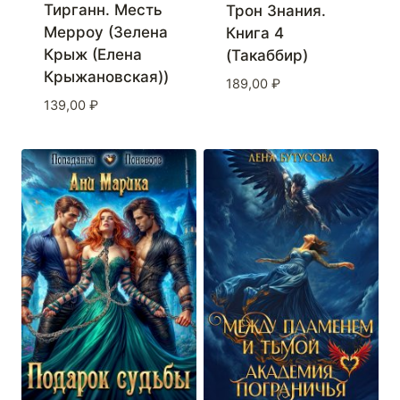
Тирганн. Месть
Трон Знания.
Мерроу (Зелена
Книга 4
Крыж (Елена
(Такаббир)
Крыжановская))
189,00
₽
139,00
₽