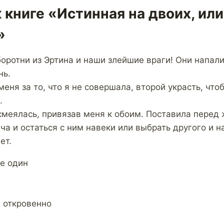
 книге «Истинная на двоих, ил
»
боротни из Эртина и наши злейшие враги! Они напали
нь.
еня за то, что я не совершала, второй украсть, чтоб
.
осмеялась, привязав меня к обоим. Поставила перед
ча и остаться с ним навеки или выбрать другого и н
ет.
не один
, откровенно