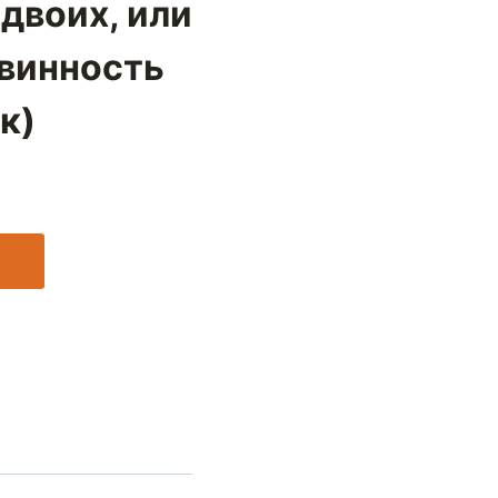
двоих, или
винность
к)