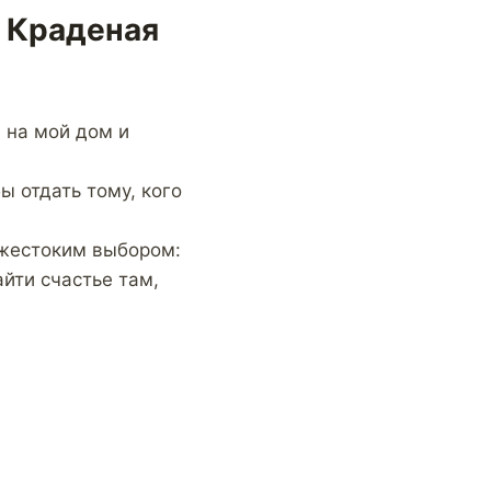
и Краденая
 на мой дом и
ы отдать тому, кого
 жестоким выбором:
айти счастье там,