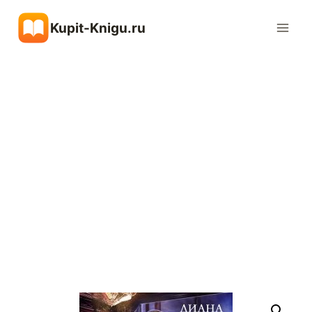
Перейти
Kupit-Knigu.ru
к
содержимому