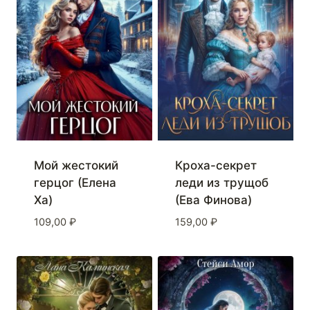
Мой жестокий
Кроха-секрет
герцог (Елена
леди из трущоб
Ха)
(Ева Финова)
109,00
₽
159,00
₽