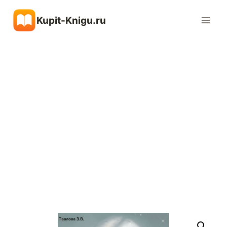
Перейти
Kupit-Knigu.ru
к
содержимому