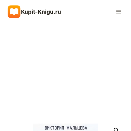
Перейти
Kupit-Knigu.ru
к
содержимому