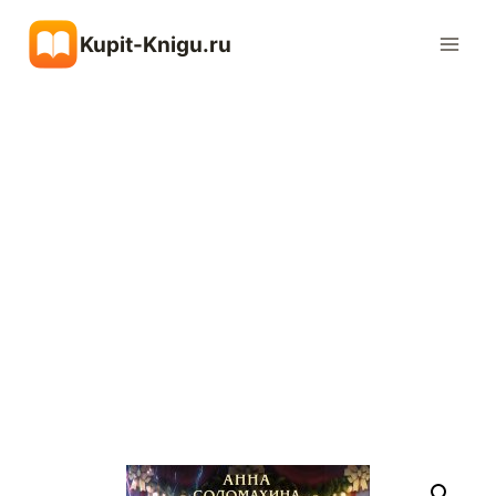
Перейти
Kupit-Knigu.ru
к
содержимому