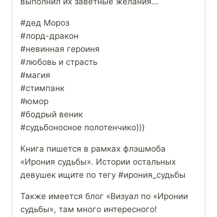
выполнил их заветные желания…
#дед Мороз
#лорд-дракон
#невинная героиня
#любовь и страсть
#магия
#стимпанк
#юмор
#бодрый веник
#судьбоносное полотенчико)))
Книга пишется в рамках флэшмоба
«Ирония судьбы». Истории остальных
девушек ищите по тегу #ирония_судьбы
Также имеется блог «Визуал по «Иронии
судьбы», там много интересного!