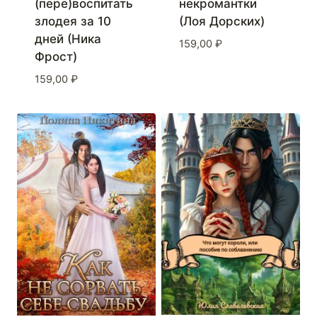
(пере)воспитать
некромантки
злодея за 10
(Лоя Дорских)
дней (Ника
159,00
₽
Фрост)
159,00
₽