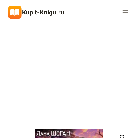
Перейти
Kupit-Knigu.ru
к
содержимому