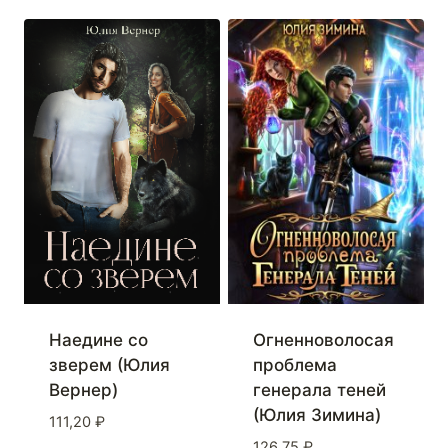
Наедине со
Огненноволосая
зверем (Юлия
проблема
Вернер)
генерала теней
(Юлия Зимина)
111,20
₽
126,75
₽