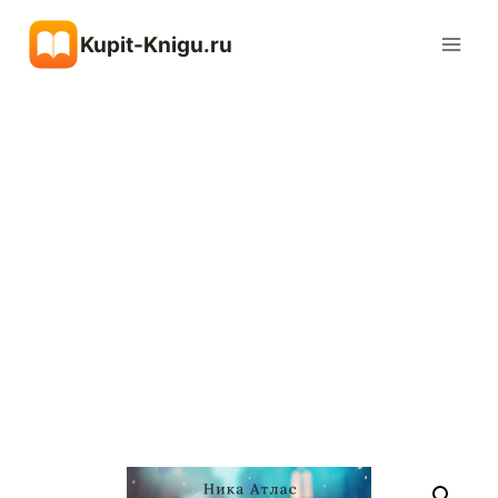
Перейти
Kupit-Knigu.ru
к
содержимому