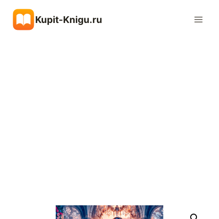
Перейти
Kupit-Knigu.ru
к
содержимому