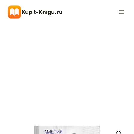
Перейти
Kupit-Knigu.ru
к
содержимому