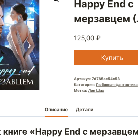
Happy End с
мерзавцем (
125,00
₽
Купить
Артикул:
7d785ae54c53
Категория:
Любовная фантастика
Метка:
Лия Шах
Описание
Детали
 книге «Happy End с мерзавце