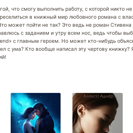
гой, что смогу выполнить работу, с которой никто не
ереселиться в книжный мир любовного романа с вла
то может пойти не так? Это ведь не роман Стивена 
равлюсь с заданием и утру всем нос, ведь чтобы выб
end» с главным героем. Но может кто-нибудь объясн
ел с ума? Кто вообще написал эту чертову книжку? 
ий!