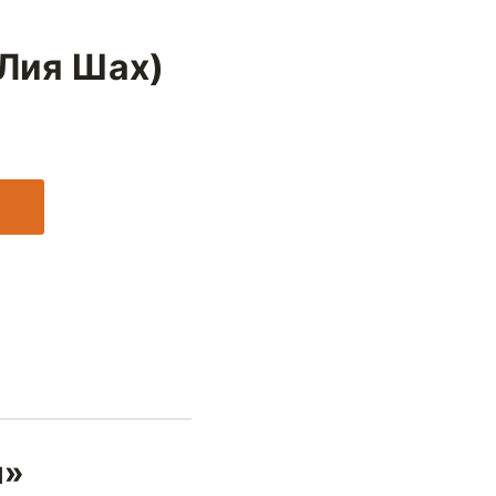
Лия Шах)
м»