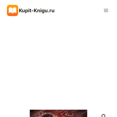
Перейти
Kupit-Knigu.ru
к
содержимому