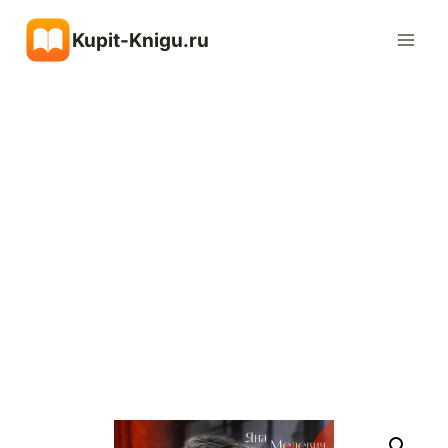
Перейти
Kupit-Knigu.ru
к
содержимому