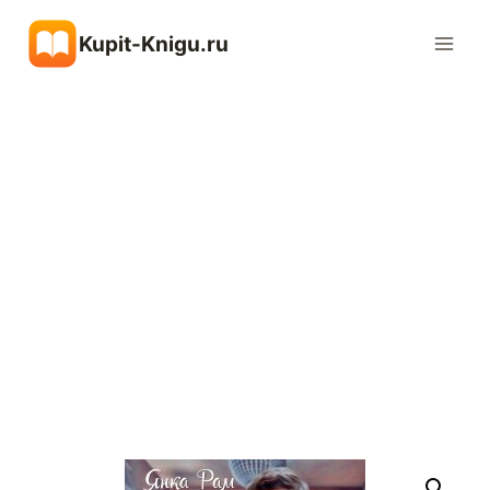
Перейти
Kupit-Knigu.ru
к
содержимому