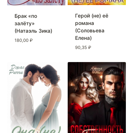
Герой (не) её
Брак «по
романа
залёту»
(Соловьева
(Натаэль Зика)
Елена)
180,00
₽
90,35
₽