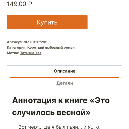
149,00
₽
Купить
Артикул:
dfc70f20f296
Категория:
Короткий любовный роман
Метка:
Татьяна Тэя
Описание
Детали
Аннотация к книге «Это
случилось весной»
— Вот чёрт… да я был пьян… и я… о,