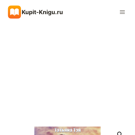
Перейти
Kupit-Knigu.ru
к
содержимому