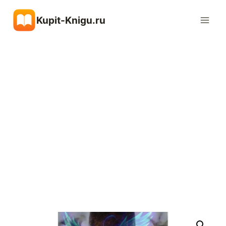
Перейти
Kupit-Knigu.ru
к
содержимому