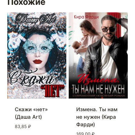
Похожие
Скажи «нет»
Измена. Ты нам
(Даша Art)
не нужен (Кира
Фарди)
83,85
₽
169,00
₽