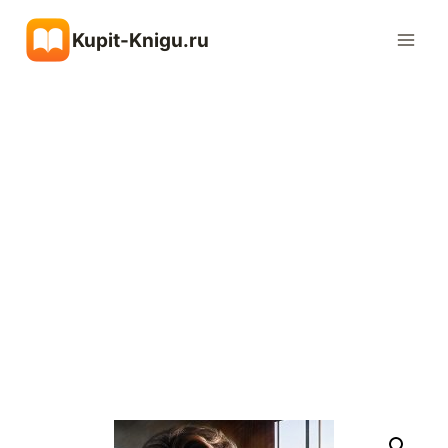
Перейти
Kupit-Knigu.ru
к
содержимому