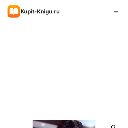
Перейти
Kupit-Knigu.ru
к
содержимому