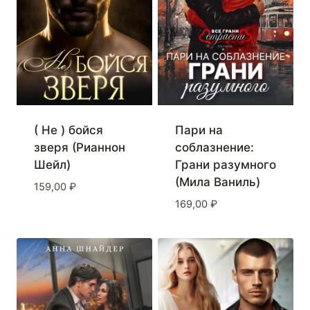
( Не ) бойся
Пари на
зверя (Рианнон
соблазнение:
Шейл)
Грани разумного
(Мила Ваниль)
159,00
₽
169,00
₽