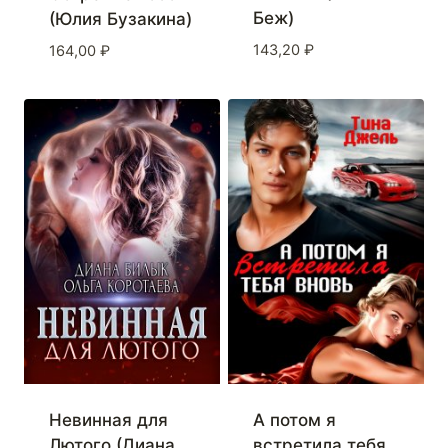
Беж)
(Юлия Бузакина)
143,20
₽
164,00
₽
Невинная для
А потом я
Лютого (Диана
встретила тебя