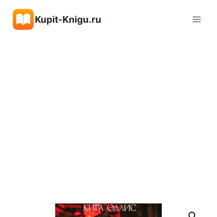
Перейти
Kupit-Knigu.ru
к
содержимому