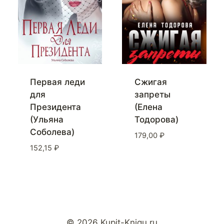
Первая леди
Сжигая
для
запреты
Президента
(Елена
(Ульяна
Тодорова)
Соболева)
179,00
₽
152,15
₽
© 2026 Kupit-Knigu.ru