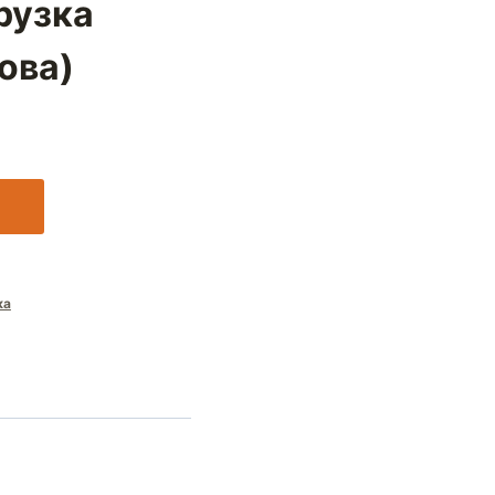
рузка
ова)
ка