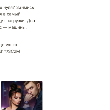
е нуля? Займись
дя в самый
ут нагрузки. Два
кс — машины.
девушка.
shrt/SC2M