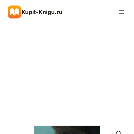
Перейти
Kupit-Knigu.ru
к
содержимому