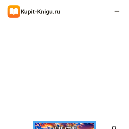
Перейти
Kupit-Knigu.ru
к
содержимому