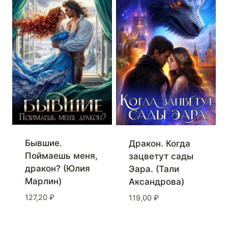
Бывшие.
Дракон. Когда
Поймаешь меня,
зацветут сады
дракон? (Юлия
Эара. (Тали
Марлин)
Аксандрова)
127,20
₽
119,00
₽