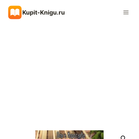
Перейти
Kupit-Knigu.ru
к
содержимому