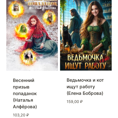
Ведьмочка и кот
Весенний
ищут работу
призыв
(Елена Боброва)
попаданок
(Наталья
159,00
₽
Алфёрова)
103,20
₽