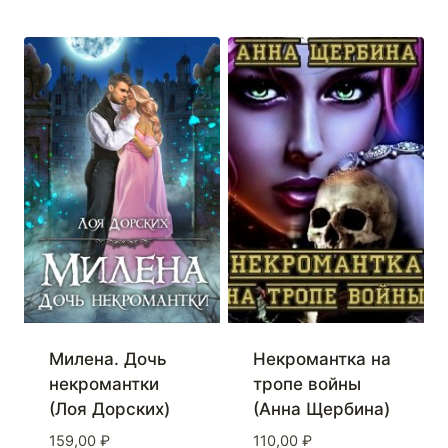
Милена. Дочь
Некромантка на
некромантки
тропе войны
(Лоя Дорских)
(Анна Щербина)
159,00
₽
110,00
₽