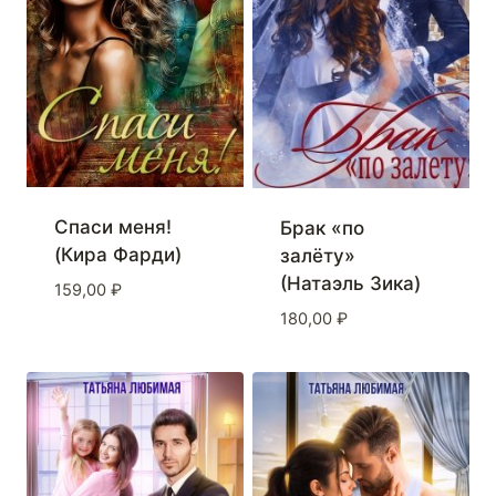
Спаси меня!
Брак «по
(Кира Фарди)
залёту»
(Натаэль Зика)
159,00
₽
180,00
₽