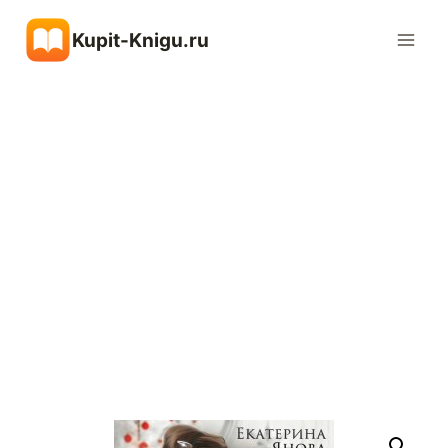
Перейти
Kupit-Knigu.ru
к
содержимому