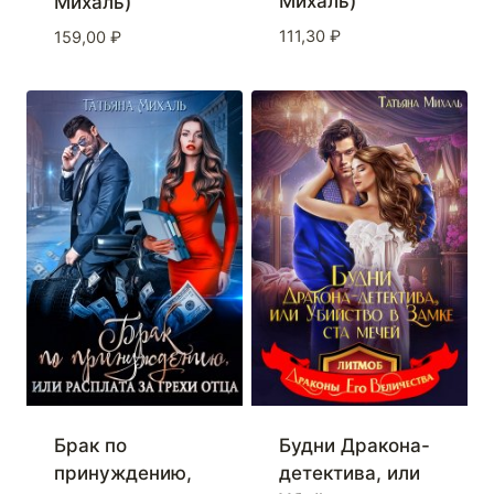
Михаль)
Михаль)
111,30
₽
159,00
₽
Брак по
Будни Дракона-
принуждению,
детектива, или