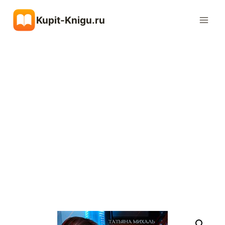
Перейти
Kupit-Knigu.ru
к
содержимому