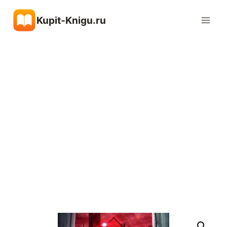
Перейти
Kupit-Knigu.ru
к
содержимому